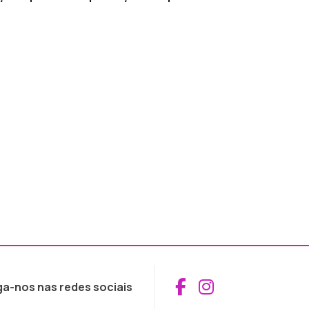
Aceder ao Fac
Aceder ao I
ga-nos nas redes sociais