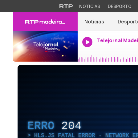
NOTÍCIAS
DESPORTO
Notícias
Desport
Telejornal Made
ERRO
204
HLS.JS FATAL ERROR - NETWORK E