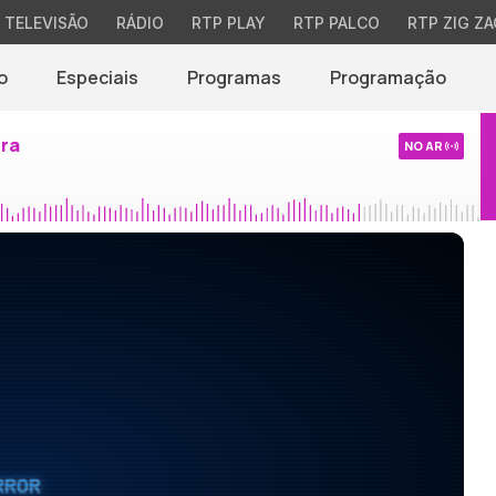
TELEVISÃO
RÁDIO
RTP PLAY
RTP PALCO
RTP ZIG ZA
o
Especiais
Programas
Programação
ira
NO AR
RROR