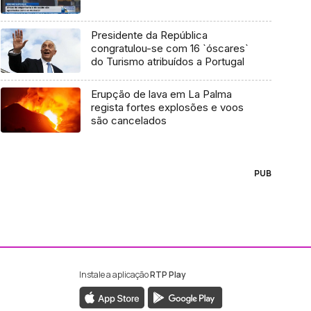
Presidente da República
congratulou-se com 16 `óscares`
do Turismo atribuídos a Portugal
Erupção de lava em La Palma
regista fortes explosões e voos
são cancelados
PUB
Instale a aplicação
RTP Play
ebook da RTP Madeira
nstagram da RTP Madeira