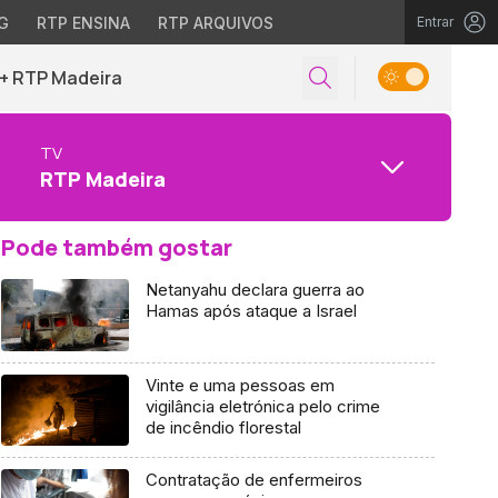
G
RTP ENSINA
RTP ARQUIVOS
Entrar
+ RTP Madeira
TV
RTP Madeira
Pode também gostar
Netanyahu declara guerra ao
Hamas após ataque a Israel
Vinte e uma pessoas em
vigilância eletrónica pelo crime
de incêndio florestal
Contratação de enfermeiros