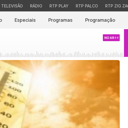
TELEVISÃO
RÁDIO
RTP PLAY
RTP PALCO
RTP ZIG ZA
o
Especiais
Programas
Programação
NO AR