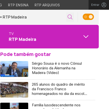
G
RTP ENSINA
RTP ARQUIVOS
Entrar
+ RTP Madeira
TV
RTP Madeira
Pode também gostar
Sérgio Sousa é o novo Cônsul
Honorário da Alemanha na
Madeira (Vídeo)
265 alunos do quadro de mérito
da Francisco Franco
homenageados no dia da escola
(vídeo)
Família lusodescendente nos