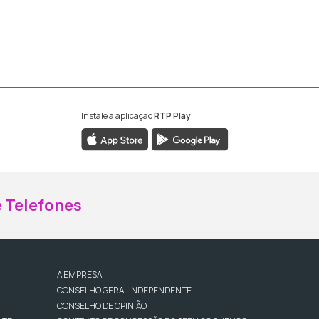
Instale a aplicação
RTP Play
ebook da RTP Madeira
nstagram da RTP Madeira
 Telefones
A EMPRESA
CONSELHO GERAL INDEPENDENTE
CONSELHO DE OPINIÃO