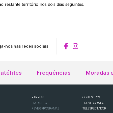
o restante território nos dois dias seguintes.
Aceder ao Fac
Aceder ao I
ga-nos nas redes sociais
atélites
Frequências
Moradas e
RTP PLAY
CONTACTOS
EM DIRETO
PROVEDORA DO
REVER PROGRAMAS
TELESPECTADOR