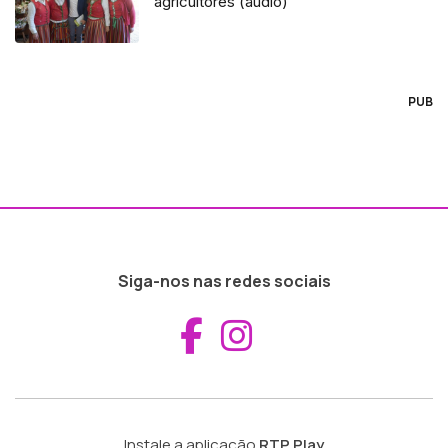
agricultores (áudio)
PUB
Siga-nos nas redes sociais
Aceder ao Fac
Aceder ao I
Instale a aplicação
RTP Play