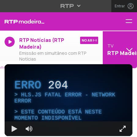
Entrar
RTP Notícias (RTP
NO AR
TV
Madeira)
RTP Madei
Emissão em simultâneo com RTP
Notícias
ERRO
204
HLS.JS FATAL ERROR - NETWORK
ERROR
ESTE CONTEÚDO ESTÁ NESTE
MOMENTO INDISPONÍVEL