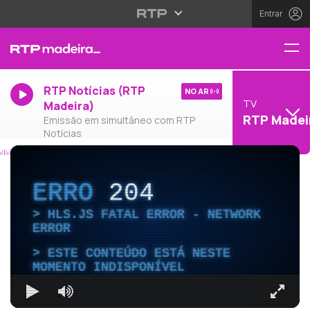
Entrar
RTP Notícias (RTP
NO AR
TV
Madeira)
RTP Madei
Emissão em simultâneo com RTP
Notícias
ERRO
204
HLS.JS FATAL ERROR - NETWORK
ERROR
ESTE CONTEÚDO ESTÁ NESTE
MOMENTO INDISPONÍVEL