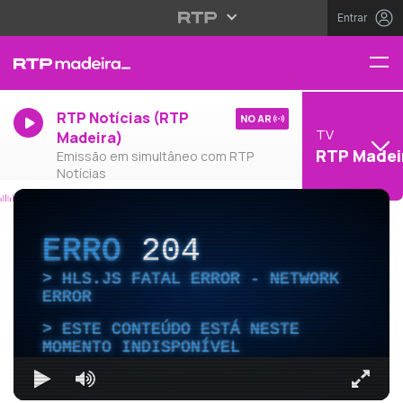
Entrar
RTP Notícias (RTP
NO AR
TV
Madeira)
RTP Madei
Emissão em simultâneo com RTP
Notícias
ERRO
204
HLS.JS FATAL ERROR - NETWORK
ERROR
ESTE CONTEÚDO ESTÁ NESTE
MOMENTO INDISPONÍVEL