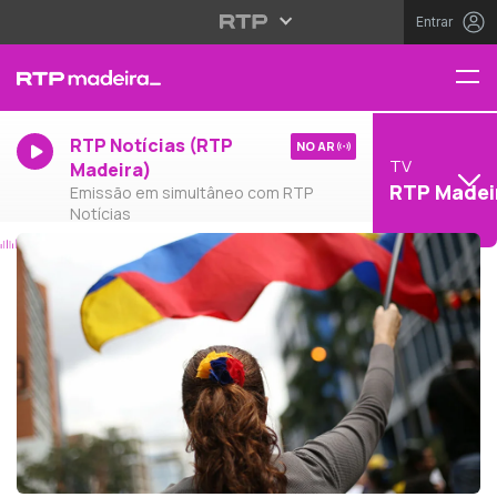
Entrar
RTP Notícias (RTP
NO AR
TV
Madeira)
RTP Madei
Emissão em simultâneo com RTP
Notícias