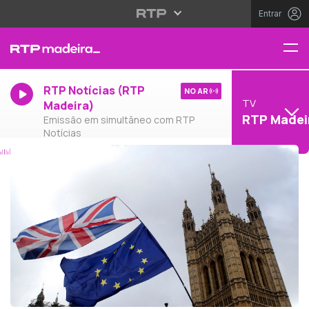
Entrar
RTP Notícias (RTP
NO AR
TV
Madeira)
RTP Madei
Emissão em simultâneo com RTP
Notícias