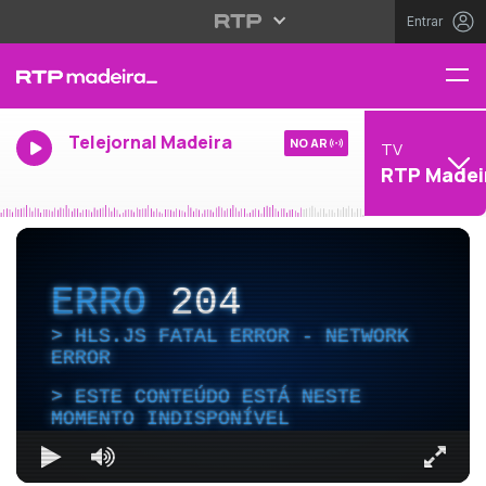
Entrar
Telejornal Madeira
NO AR
TV
RTP Madei
ERRO
204
HLS.JS FATAL ERROR - NETWORK
ERROR
ESTE CONTEÚDO ESTÁ NESTE
MOMENTO INDISPONÍVEL