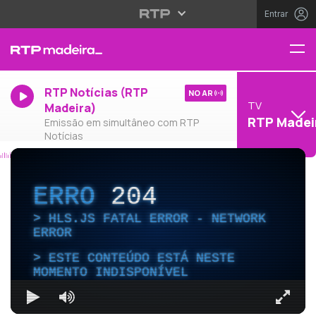
Entrar
RTP Notícias (RTP
NO AR
TV
Madeira)
RTP Madei
Emissão em simultâneo com RTP
Notícias
ERRO
204
HLS.JS FATAL ERROR - NETWORK
ERROR
ESTE CONTEÚDO ESTÁ NESTE
MOMENTO INDISPONÍVEL