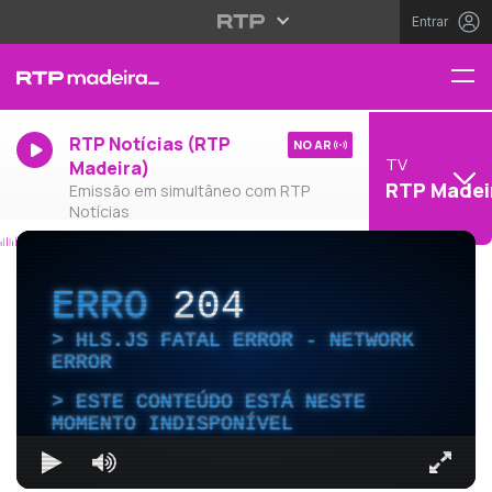
Entrar
RTP Notícias (RTP
NO AR
TV
Madeira)
RTP Madei
Emissão em simultâneo com RTP
Notícias
ERRO
204
HLS.JS FATAL ERROR - NETWORK
ERROR
ESTE CONTEÚDO ESTÁ NESTE
MOMENTO INDISPONÍVEL