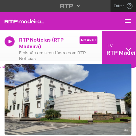
Entrar
RTP Notícias (RTP
NO AR
TV
Madeira)
RTP Madei
Emissão em simultâneo com RTP
Notícias