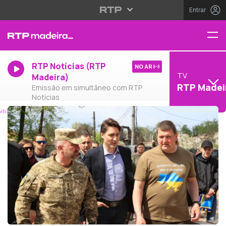
Entrar
RTP Notícias (RTP
NO AR
TV
Madeira)
RTP Madei
Emissão em simultâneo com RTP
Notícias