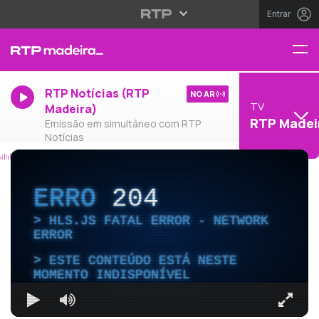
Entrar
RTP Notícias (RTP
NO AR
TV
Madeira)
RTP Madei
Emissão em simultâneo com RTP
Notícias
ERRO
204
HLS.JS FATAL ERROR - NETWORK
ERROR
ESTE CONTEÚDO ESTÁ NESTE
MOMENTO INDISPONÍVEL