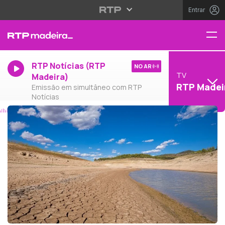
Entrar
RTP Notícias (RTP
NO AR
TV
Madeira)
RTP Madei
Emissão em simultâneo com RTP
Notícias