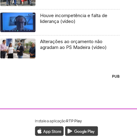
Houve incompetência e falta de
liderança (vídeo)
Alterações ao orçamento não
agradam ao PS Madeira (vídeo)
PUB
Instale a aplicação
RTP Play
ebook da RTP Madeira
nstagram da RTP Madeira