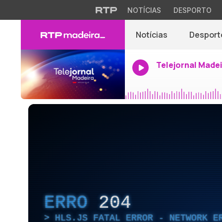
NOTÍCIAS
DESPORTO
Notícias
Desport
Telejornal Made
ERRO
204
HLS.JS FATAL ERROR - NETWORK E