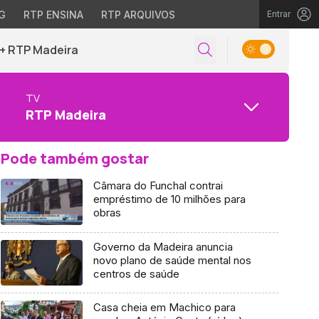
G
RTP ENSINA
RTP ARQUIVOS
Entrar
+ RTP Madeira
TV
RTP Madeira
Pode também gostar
Câmara do Funchal contrai
empréstimo de 10 milhões para
obras
Governo da Madeira anuncia
novo plano de saúde mental nos
centros de saúde
Casa cheia em Machico para