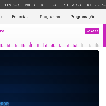
TELEVISÃO
RÁDIO
RTP PLAY
RTP PALCO
RTP ZIG ZA
o
Especiais
Programas
Programação
ira
NO AR
RROR