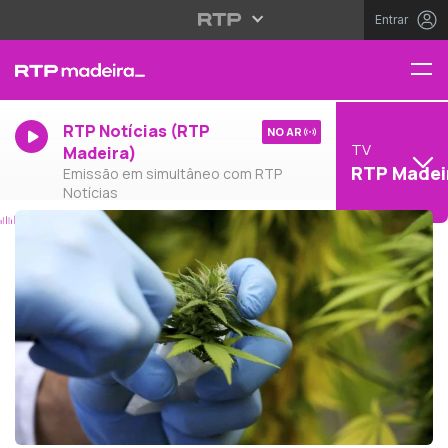
Entrar
RTP Notícias (RTP
NO AR
TV
Madeira)
RTP Madei
Emissão em simultâneo com RTP
Notícias