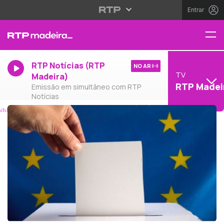
Entrar
RTP Notícias (RTP
NO AR
TV
Madeira)
RTP Madei
Emissão em simultâneo com RTP
Notícias