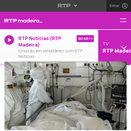
Entrar
RTP Notícias (RTP
NO AR
TV
Madeira)
RTP Madei
Emissão em simultâneo com RTP
Notícias