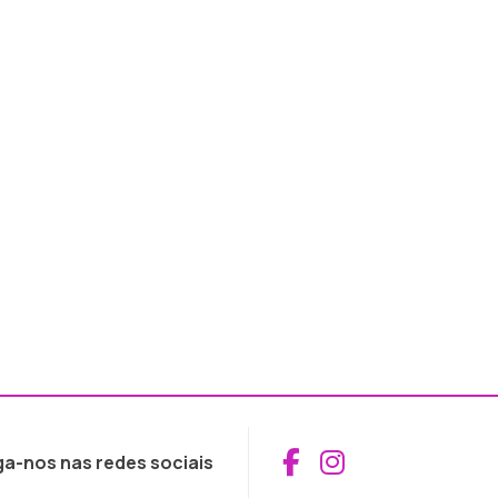
Aceder ao Fac
Aceder ao I
ga-nos nas redes sociais