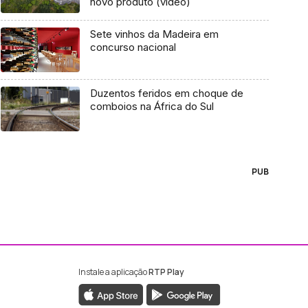
novo produto (vídeo)
Sete vinhos da Madeira em
concurso nacional
Duzentos feridos em choque de
comboios na África do Sul
PUB
Instale a aplicação
RTP Play
ebook da RTP Madeira
nstagram da RTP Madeira