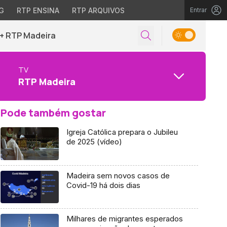
G
RTP ENSINA
RTP ARQUIVOS
Entrar
+ RTP Madeira
TV
RTP Madeira
Pode também gostar
Igreja Católica prepara o Jubileu
de 2025 (vídeo)
Madeira sem novos casos de
Covid-19 há dois dias
Milhares de migrantes esperados