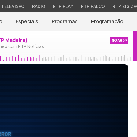
TELEVISÃO
RÁDIO
RTP PLAY
RTP PALCO
RTP ZIG ZA
o
Especiais
Programas
Programação
TP Madeira)
NO AR
neo com RTP Notícias
RROR