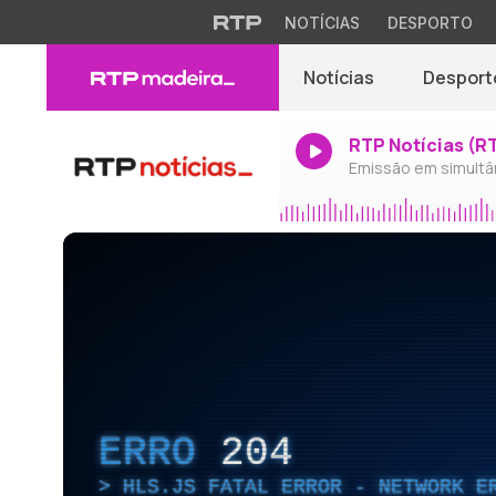
NOTÍCIAS
DESPORTO
Notícias
Desport
RTP Notícias (R
Emissão em simultâ
ERRO
204
HLS.JS FATAL ERROR - NETWORK E