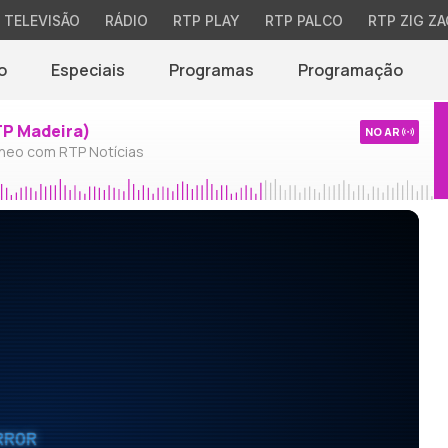
TELEVISÃO
RÁDIO
RTP PLAY
RTP PALCO
RTP ZIG ZA
o
Especiais
Programas
Programação
TP Madeira)
NO AR
neo com RTP Notícias
RROR