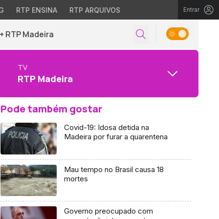
G
RTP ENSINA
RTP ARQUIVOS
Entrar
+ RTP Madeira
TV
RTP Madeira
Pode também gostar
Covid-19: Idosa detida na
Madeira por furar a quarentena
Mau tempo no Brasil causa 18
mortes
Governo preocupado com