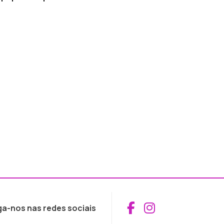
Aceder ao Fac
Aceder ao I
ga-nos nas redes sociais