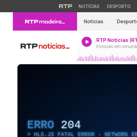
NOTÍCIAS
DESPORTO
Notícias
Desport
RTP Notícias (R
Emissão em simultâ
ERRO
204
HLS.JS FATAL ERROR - NETWORK E