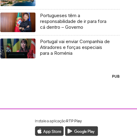
Portugueses têm a
responsabilidade de ir para fora
cá dentro – Governo
Portugal vai enviar Companhia de
Atiradores e forças especiais
para a Roménia
PUB
Instale a aplicação
RTP Play
ebook da RTP Madeira
nstagram da RTP Madeira