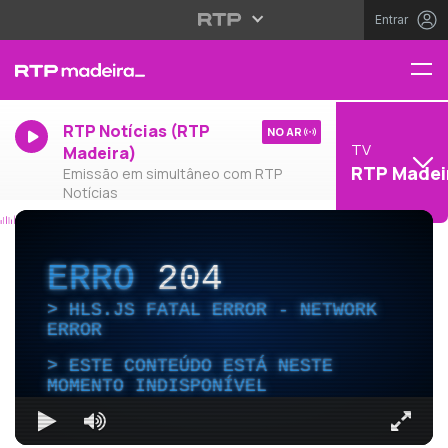
Entrar
RTP Notícias (RTP
NO AR
TV
Madeira)
RTP Madei
Emissão em simultâneo com RTP
Notícias
ERRO
204
HLS.JS FATAL ERROR - NETWORK
ERROR
ESTE CONTEÚDO ESTÁ NESTE
MOMENTO INDISPONÍVEL