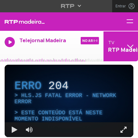
Entrar
Telejornal Madeira
NO AR
TV
RTP Madei
ERRO
204
HLS.JS FATAL ERROR - NETWORK
ERROR
ESTE CONTEÚDO ESTÁ NESTE
MOMENTO INDISPONÍVEL