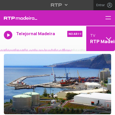
Entrar
Telejornal Madeira
NO AR
TV
RTP Madei