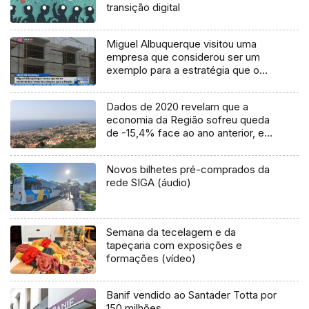
transição digital
Miguel Albuquerque visitou uma
empresa que considerou ser um
exemplo para a estratégia que o
governo quer seguir em matéria de
novas tecnologias (Vídeo)
Dados de 2020 revelam que a
economia da Região sofreu queda
de -15,4% face ao ano anterior, em
termos reais
Novos bilhetes pré-comprados da
rede SIGA (áudio)
Semana da tecelagem e da
tapeçaria com exposições e
formações (vídeo)
Banif vendido ao Santader Totta por
150 milhões