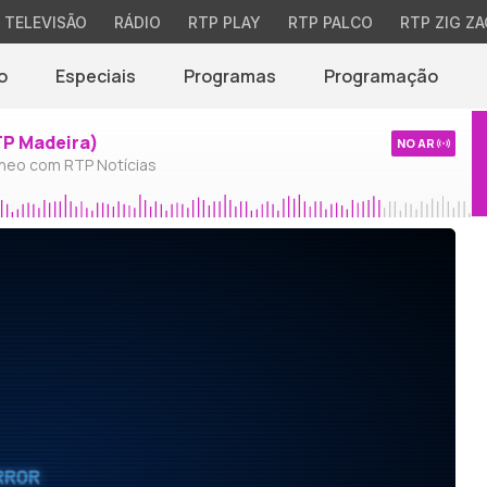
TELEVISÃO
RÁDIO
RTP PLAY
RTP PALCO
RTP ZIG ZA
o
Especiais
Programas
Programação
TP Madeira)
NO AR
neo com RTP Notícias
RROR