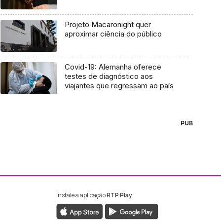
Projeto Macaronight quer
aproximar ciência do público
Covid-19: Alemanha oferece
testes de diagnóstico aos
viajantes que regressam ao país
PUB
Instale a aplicação
RTP Play
ebook da RTP Madeira
nstagram da RTP Madeira