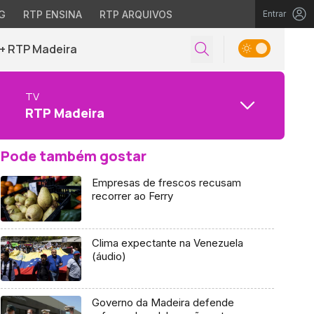
G
RTP ENSINA
RTP ARQUIVOS
Entrar
+ RTP Madeira
TV
RTP Madeira
Pode também gostar
Empresas de frescos recusam
recorrer ao Ferry
Clima expectante na Venezuela
(áudio)
Governo da Madeira defende