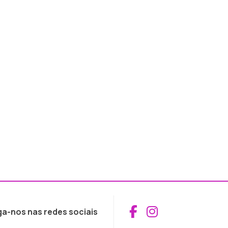
Aceder ao Fac
Aceder ao I
ga-nos nas redes sociais