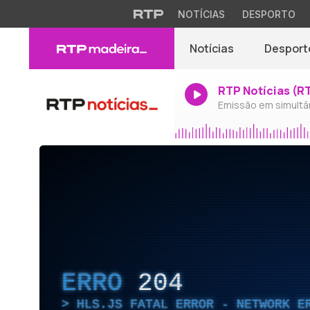
NOTÍCIAS
DESPORTO
Notícias
Desport
RTP Notícias (R
Emissão em simultâ
ERRO
204
HLS.JS FATAL ERROR - NETWORK E