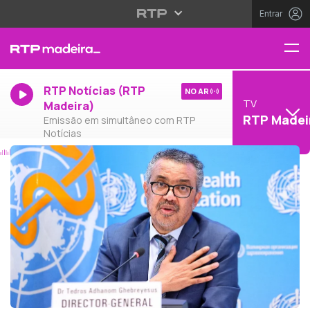
Entrar
RTP Notícias (RTP
NO AR
TV
Madeira)
RTP Madei
Emissão em simultâneo com RTP
Notícias