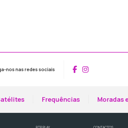
Aceder ao Fac
Aceder ao I
ga-nos nas redes sociais
atélites
Frequências
Moradas e
RTP PLAY
CONTACTOS