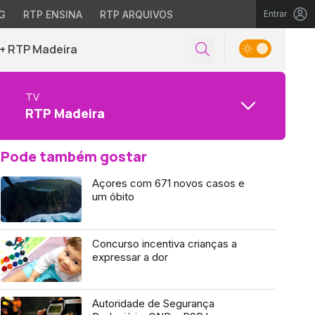
G
RTP ENSINA
RTP ARQUIVOS
Entrar
+ RTP Madeira
TV
RTP Madeira
Pode também gostar
Açores com 671 novos casos e
um óbito
Concurso incentiva crianças a
expressar a dor
Autoridade de Segurança