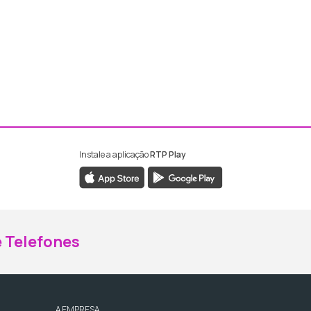
Instale a aplicação
RTP Play
ebook da RTP Madeira
nstagram da RTP Madeira
 Telefones
A EMPRESA