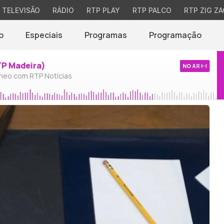
TELEVISÃO
RÁDIO
RTP PLAY
RTP PALCO
RTP ZIG ZA
o
Especiais
Programas
Programação
TP Madeira)
NO AR
neo com RTP Notícias