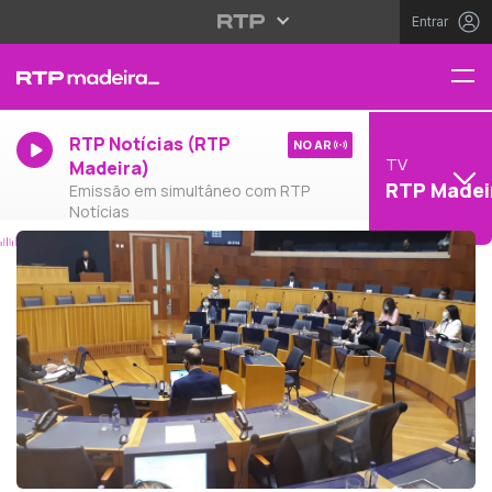
Entrar
RTP Notícias (RTP
NO AR
TV
Madeira)
RTP Madei
Emissão em simultâneo com RTP
Notícias