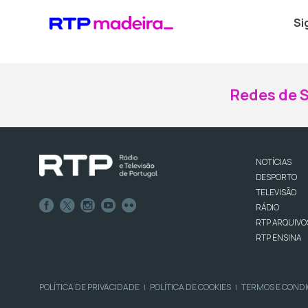
Si
Redes de S
NOTÍCIAS
DESPORTO
TELEVISÃO
RÁDIO
RTP ARQUIVO
RTP ENSINA
POLÍTICA DE PRIVACIDADE
POLÍTICA DE COOKIES
TERMOS E COND
|
|