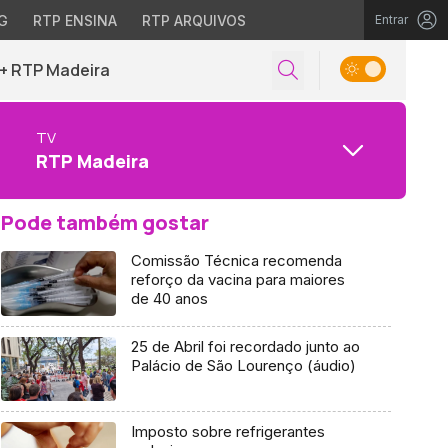
G
RTP ENSINA
RTP ARQUIVOS
Entrar
+ RTP Madeira
TV
RTP Madeira
Pode também gostar
Comissão Técnica recomenda
reforço da vacina para maiores
de 40 anos
25 de Abril foi recordado junto ao
Palácio de São Lourenço (áudio)
Imposto sobre refrigerantes