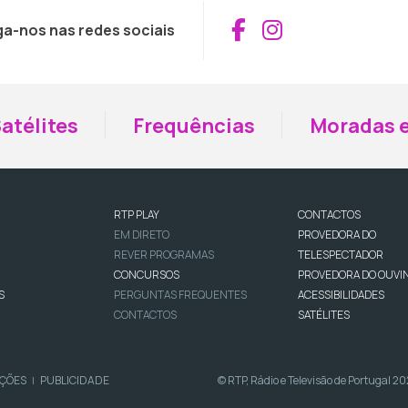
Aceder ao Fac
Aceder ao I
ga-nos nas redes sociais
atélites
Frequências
Moradas e
RTP PLAY
CONTACTOS
EM DIRETO
PROVEDORA DO
REVER PROGRAMAS
TELESPECTADOR
CONCURSOS
PROVEDORA DO OUVI
S
PERGUNTAS FREQUENTES
ACESSIBILIDADES
CONTACTOS
SATÉLITES
IÇÕES
PUBLICIDADE
© RTP, Rádio e Televisão de Portugal 2
|