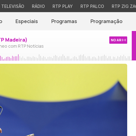
TELEVISÃO
RÁDIO
RTP PLAY
RTP PALCO
RTP ZIG ZA
o
Especiais
Programas
Programação
TP Madeira)
NO AR
neo com RTP Notícias