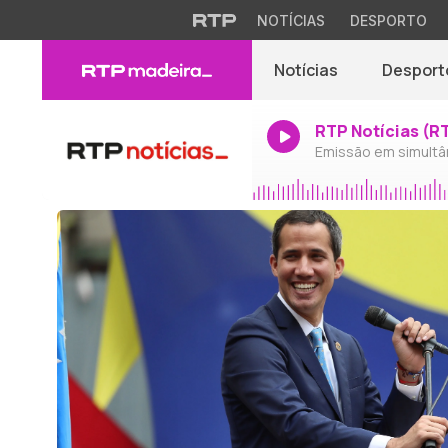
NOTÍCIAS
DESPORTO
Notícias
Desport
RTP Notícias (R
Emissão em simultâ