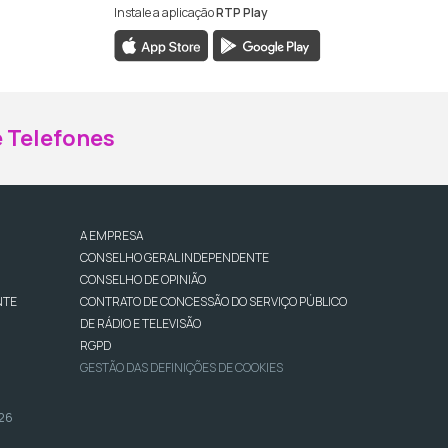
Instale a aplicação
RTP Play
ebook da RTP Madeira
nstagram da RTP Madeira
 Telefones
A EMPRESA
CONSELHO GERAL INDEPENDENTE
CONSELHO DE OPINIÃO
NTE
CONTRATO DE CONCESSÃO DO SERVIÇO PÚBLICO
DE RÁDIO E TELEVISÃO
RGPD
GESTÃO DAS DEFINIÇÕES DE COOKIES
026