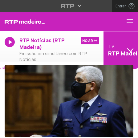
Entrar
RTP Notícias (RTP
NO AR
TV
Madeira)
RTP Madei
Emissão em simultâneo com RTP
Notícias