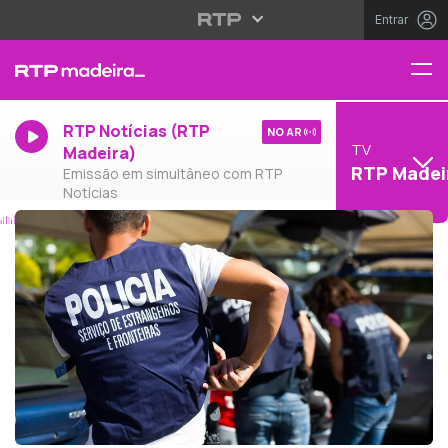
Entrar
RTP Notícias (RTP
NO AR
TV
Madeira)
RTP Madei
Emissão em simultâneo com RTP
Notícias