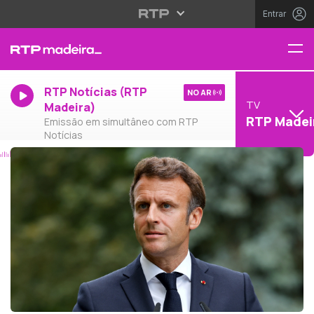
Entrar
RTP Notícias (RTP
NO AR
TV
Madeira)
RTP Madei
Emissão em simultâneo com RTP
Notícias