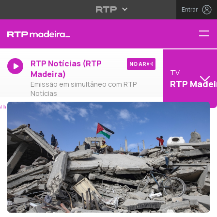
Entrar
RTP Notícias (RTP
NO AR
TV
Madeira)
RTP Madei
Emissão em simultâneo com RTP
Notícias