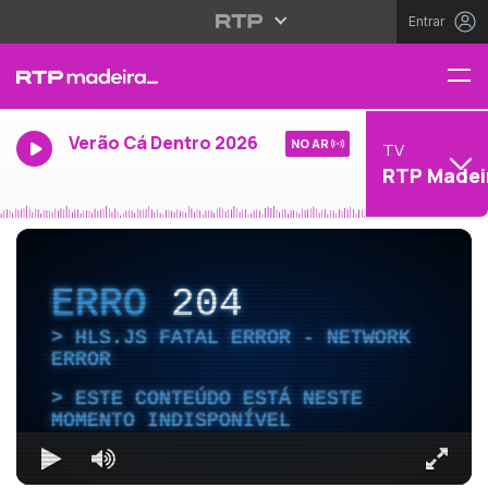
Entrar
Verão Cá Dentro 2026
NO AR
TV
RTP Madei
ERRO
204
HLS.JS FATAL ERROR - NETWORK
ERROR
ESTE CONTEÚDO ESTÁ NESTE
MOMENTO INDISPONÍVEL