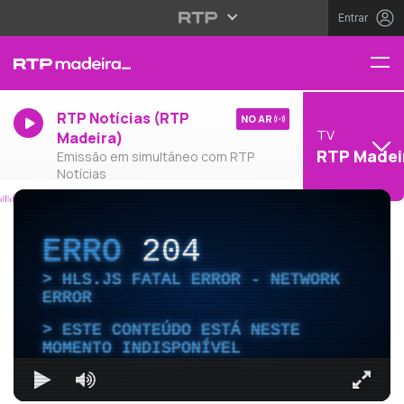
Entrar
RTP Notícias (RTP
NO AR
TV
Madeira)
RTP Madei
Emissão em simultâneo com RTP
Notícias
ERRO
204
HLS.JS FATAL ERROR - NETWORK
ERROR
ESTE CONTEÚDO ESTÁ NESTE
MOMENTO INDISPONÍVEL