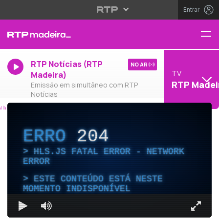
Entrar
RTP Notícias (RTP
NO AR
TV
Madeira)
RTP Madei
Emissão em simultâneo com RTP
Notícias
ERRO
204
HLS.JS FATAL ERROR - NETWORK
ERROR
ESTE CONTEÚDO ESTÁ NESTE
MOMENTO INDISPONÍVEL