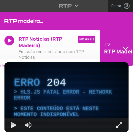
Entrar
RTP Notícias (RTP
NO AR
TV
Madeira)
RTP Madei
Emissão em simultâneo com RTP
Notícias
ERRO
204
HLS.JS FATAL ERROR - NETWORK
ERROR
ESTE CONTEÚDO ESTÁ NESTE
MOMENTO INDISPONÍVEL