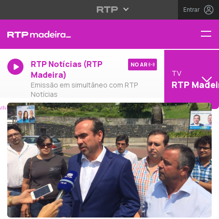
Entrar
RTP Notícias (RTP
NO AR
TV
Madeira)
RTP Madei
Emissão em simultâneo com RTP
Notícias