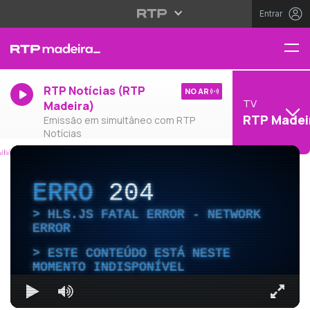
Entrar
RTP Notícias (RTP
NO AR
TV
Madeira)
RTP Madei
Emissão em simultâneo com RTP
Notícias
ERRO
204
HLS.JS FATAL ERROR - NETWORK
ERROR
ESTE CONTEÚDO ESTÁ NESTE
MOMENTO INDISPONÍVEL