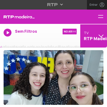
Entrar
Sem Filtros
NO AR
TV
RTP Madei