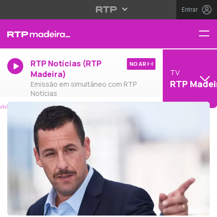
Entrar
RTP Notícias (RTP
NO AR
TV
Madeira)
RTP Madei
Emissão em simultâneo com RTP
Notícias