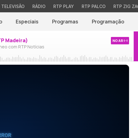
TELEVISÃO
RÁDIO
RTP PLAY
RTP PALCO
RTP ZIG ZA
o
Especiais
Programas
Programação
TP Madeira)
NO AR
neo com RTP Notícias
RROR