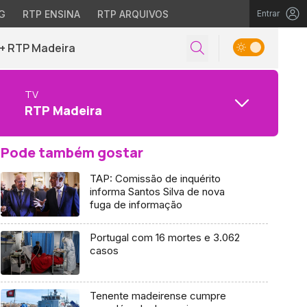
G
RTP ENSINA
RTP ARQUIVOS
Entrar
+ RTP Madeira
TV
RTP Madeira
Pode também gostar
TAP: Comissão de inquérito
informa Santos Silva de nova
fuga de informação
Portugal com 16 mortes e 3.062
casos
Tenente madeirense cumpre