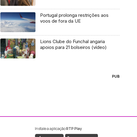
Portugal prolonga restrições aos
voos de fora da UE
Lions Clube do Funchal angaria
apoios para 21 bolseiros (vídeo)
PUB
Instale a aplicação
RTP Play
ebook da RTP Madeira
nstagram da RTP Madeira