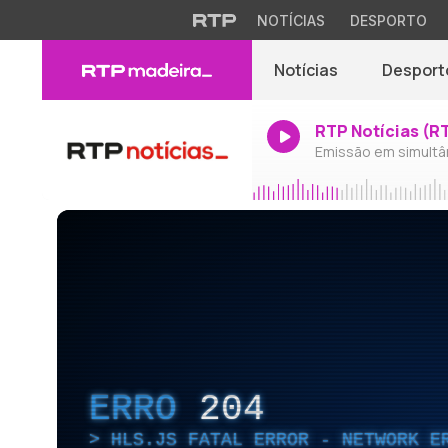
NOTÍCIAS
DESPORTO
Notícias
Desport
RTP Notícias (R
Emissão em simultâ
ERRO
204
HLS.JS FATAL ERROR - NETWORK E