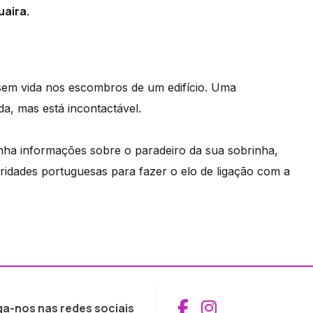
uaira.
sem vida nos escombros de um edifício. Uma
ada, mas está incontactável.
nha informações sobre o paradeiro da sua sobrinha,
oridades portuguesas para fazer o elo de ligação com a
Aceder ao Fac
Aceder ao I
ga-nos nas redes sociais