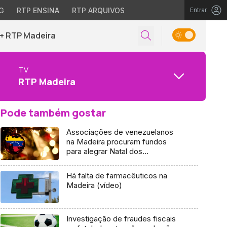
G
RTP ENSINA
RTP ARQUIVOS
Entrar
+ RTP Madeira
TV
RTP Madeira
Pode também gostar
Associações de venezuelanos
na Madeira procuram fundos
para alegrar Natal dos
emigrantes
Há falta de farmacêuticos na
Madeira (vídeo)
Investigação de fraudes fiscais