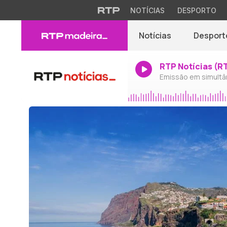
NOTÍCIAS
DESPORTO
Notícias
Desport
RTP Notícias (R
Emissão em simultâ