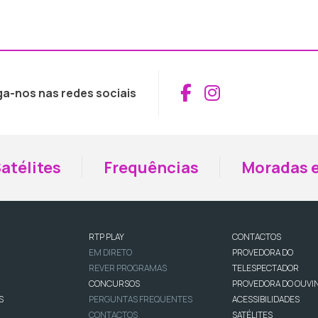
Aceder ao Fac
Aceder ao I
ga-nos nas redes sociais
atélites
Frequências
Moradas e
RTP PLAY
CONTACTOS
EM DIRETO
PROVEDORA DO
REVER PROGRAMAS
TELESPECTADOR
CONCURSOS
PROVEDORA DO OUVI
S
PERGUNTAS FREQUENTES
ACESSIBILIDADES
CONTACTOS
SATÉLITES