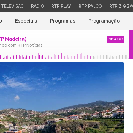
TELEVISÃO
RÁDIO
RTP PLAY
RTP PALCO
RTP ZIG ZA
o
Especiais
Programas
Programação
TP Madeira)
NO AR
neo com RTP Notícias