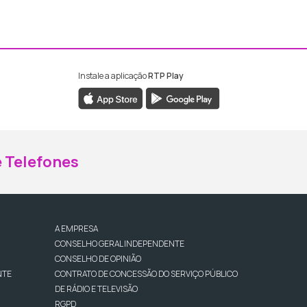
Instale a aplicação
RTP Play
ebook da RTP Madeira
nstagram da RTP Madeira
 Telefones
A EMPRESA
CONSELHO GERAL INDEPENDENTE
CONSELHO DE OPINIÃO
NTE
CONTRATO DE CONCESSÃO DO SERVIÇO PÚBLICO
DE RÁDIO E TELEVISÃO
RGPD