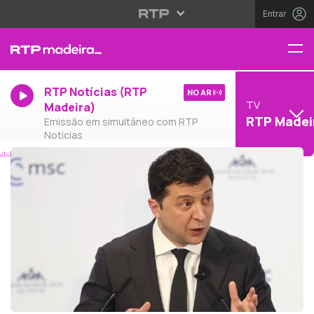
Entrar
RTP Notícias (RTP
NO AR
TV
Madeira)
RTP Madei
Emissão em simultâneo com RTP
Notícias