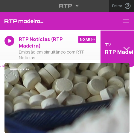
Entrar
RTP Notícias (RTP
NO AR
TV
Madeira)
RTP Madei
Emissão em simultâneo com RTP
Notícias