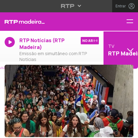
Entrar
RTP Notícias (RTP
NO AR
TV
Madeira)
RTP Madei
Emissão em simultâneo com RTP
Notícias