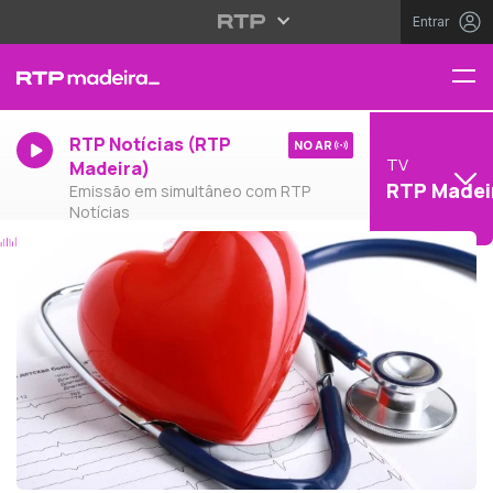
Entrar
RTP Notícias (RTP
NO AR
TV
Madeira)
RTP Madei
Emissão em simultâneo com RTP
Notícias