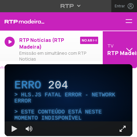
Entrar
RTP Notícias (RTP
NO AR
TV
Madeira)
RTP Madei
Emissão em simultâneo com RTP
Notícias
ERRO
204
HLS.JS FATAL ERROR - NETWORK
ERROR
ESTE CONTEÚDO ESTÁ NESTE
MOMENTO INDISPONÍVEL