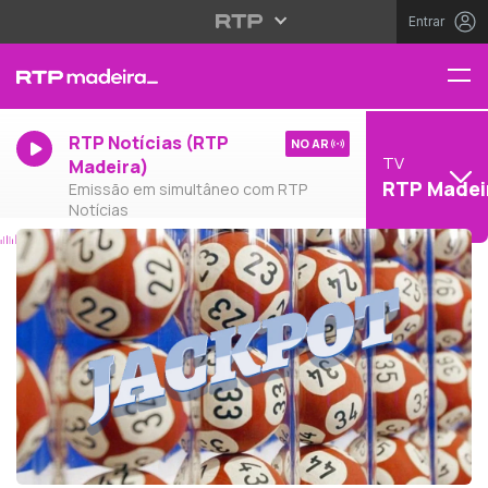
Entrar
RTP Notícias (RTP
NO AR
TV
Madeira)
RTP Madei
Emissão em simultâneo com RTP
Notícias