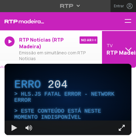
Entrar
RTP Notícias (RTP
NO AR
TV
Madeira)
RTP Madei
Emissão em simultâneo com RTP
Notícias
ERRO
204
HLS.JS FATAL ERROR - NETWORK
ERROR
ESTE CONTEÚDO ESTÁ NESTE
MOMENTO INDISPONÍVEL