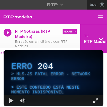
Entrar
RTP Notícias (RTP
NO AR
TV
Madeira)
RTP Madei
Emissão em simultâneo com RTP
Notícias
ERRO
204
HLS.JS FATAL ERROR - NETWORK
ERROR
ESTE CONTEÚDO ESTÁ NESTE
MOMENTO INDISPONÍVEL